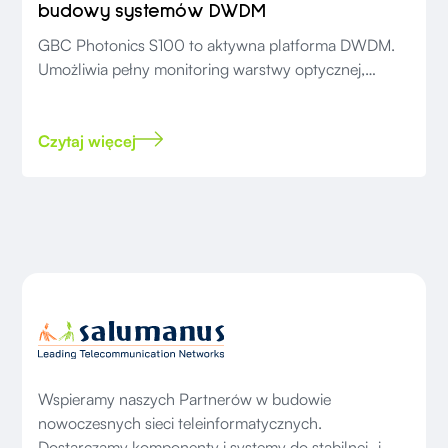
budowy systemów DWDM
GBC Photonics S100 to aktywna platforma DWDM.
Umożliwia pełny monitoring warstwy optycznej,
automatyczne przełączanie tras, intuicyjne
zarządzanie przez WEB GUI i SNMP oraz elastyczną
rozbudowę bez wymiany infrastruktury.
Czytaj więcej
Wspieramy naszych Partnerów w budowie
nowoczesnych sieci teleinformatycznych.
Dostarczamy komponenty i systemy do stabilnej i