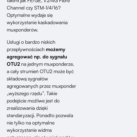
takimi jak FE/GE, 1/2/4G Fibre
Channel czy STM-1/4/16?
Optymalne wydaje się
wykorzystanie kaskadowania
muxponderów.
Usługi o bardzo niskich
przepływnościach
możemy
agregować np. do sygnału
OTU2
na jednym muxponderze,
a cały strumień OTU2 może być
składową sygnałów
agregowanych przez muxponder
„wyższego rzędu”. Takie
podejście możliwe jest do
zrealizowania dzięki
standaryzacji. Ponadto pozwala
nie tylko na optymalne
wykorzystanie widma