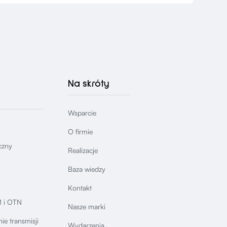
Na skróty
Wsparcie
O firmie
czny
Realizacje
Baza wiedzy
Kontakt
 i OTN
Nasze marki
ie transmisji
Wydarzenia