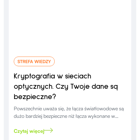
STREFA WIEDZY
Kryptografia w sieciach
optycznych. Czy Twoje dane są
bezpieczne?
Powszechnie uważa się, że łącza światłowodowe są
dużo bardziej bezpieczne niż łącza wykonane w
oparciu o infrastrukturę miedzianą. Niestety tak nie
jest.
Czytaj więcej