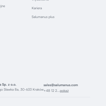
yjne
Kariera
Salumanus plus
 Sp. z o.o.
sales@salumanus.com
ego Sławka 8a, 30-633 Kraków
+48 12 2...
pokaż