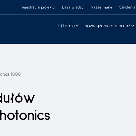
Rejestracja projektu
Baza wiedzy
Nasze marki
Szkolenia
O firmie
Rozwiązania dla branż
tonics 100G
dułów
hotonics