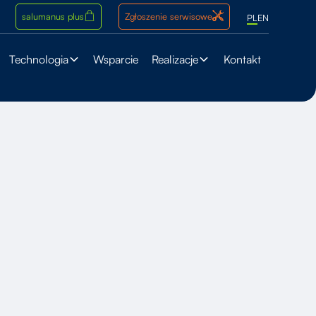
salumanus plus
Zgłoszenie serwisowe
PL
EN
Technologia
Wsparcie
Realizacje
Kontakt