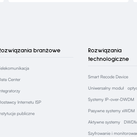
Rozwiązania branżowe
Rozwiązania
technologiczne
Telekomunikacja
Smart Recode Device
Data Center
Uniwersalny moduł opty
ntegratorzy
Systemy IP-over-DWDM
ostawcy Internetu ISP
Pasywne systemy xWDM
nstytucje publiczne
Aktywne systemy DWDM
Szyfrowanie i monitorowan