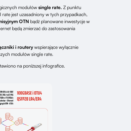
logicznych modułów
single rate.
Z punktu
 rate jest uzasadniony w tych przypadkach,
smisyjnym OTN
bądź planowane inwestycje w
thernet będą zmierzać do zastosowania
ączniki i routery
wspierające wyłącznie
ńszych modułów single rate.
tawiono na poniższej infografice.