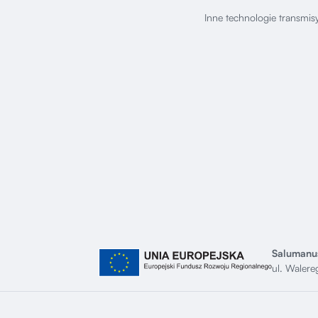
Inne technologie transmis
Salumanus
ul. Waler