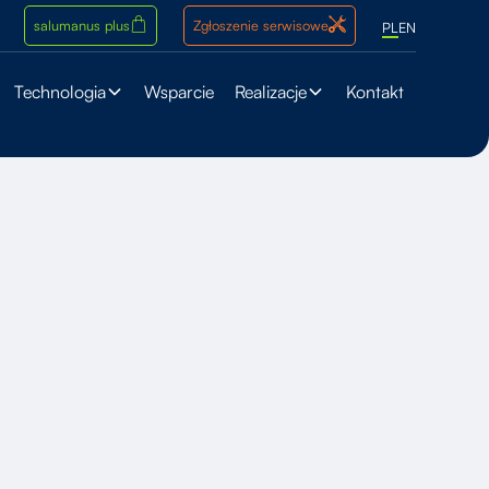
salumanus plus
Zgłoszenie serwisowe
PL
EN
Technologia
Wsparcie
Realizacje
Kontakt