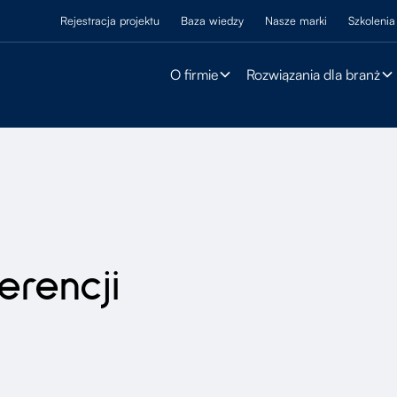
Rejestracja projektu
Baza wiedzy
Nasze marki
Szkolenia
O firmie
Rozwiązania dla branż
erencji