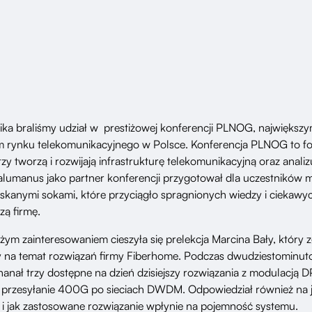
ika braliśmy udział w prestiżowej konferencji PLNOG, największy
m rynku telekomunikacyjnego w Polsce. Konferencja PLNOG to 
órzy tworzą i rozwijają infrastrukturę telekomunikacyjną oraz analiz
Salumanus jako partner konferencji przygotował dla uczestników m
skanymi sokami, które przyciągło spragnionych wiedzy i ciekaw
ą firmę.
żym zainteresowaniem cieszyła się prelekcja Marcina Bały, któr
y na temat rozwiązań firmy Fiberhome. Podczas dwudziestominuto
anał trzy dostępne na dzień dzisiejszy rozwiązania z modulacją
przesyłanie 400G po sieciach DWDM. Odpowiedział również na j
ch i jak zastosowane rozwiązanie wpłynie na pojemność systemu.