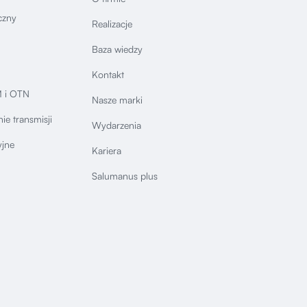
czny
Realizacje
Baza wiedzy
Kontakt
 i OTN
Nasze marki
ie transmisji
Wydarzenia
yjne
Kariera
Salumanus plus