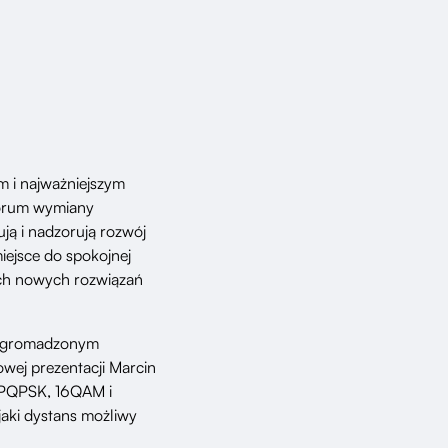
m i najważniejszym
forum wymiany
ują i nadzorują rozwój
iejsce do spokojnej
ych nowych rozwiązań
y zgromadzonym
wej prezentacji Marcin
 DPQPSK, 16QAM i
aki dystans możliwy