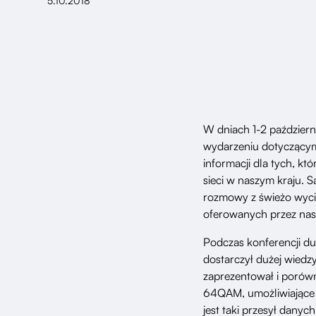
5.10.2018
W dniach 1-2 październ
wydarzeniu dotyczący
informacji dla tych, kt
sieci w naszym kraju. 
rozmowy z świeżo wyci
oferowanych przez nasz
Podczas konferencji du
dostarczył dużej wiedz
zaprezentował i porówn
64QAM, umożliwiające 
jest taki przesył dany