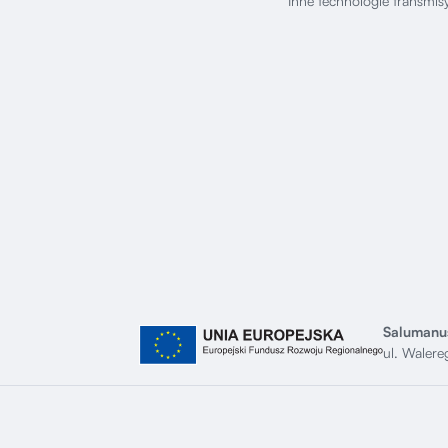
Inne technologie transmis
Salumanus
ul. Waler