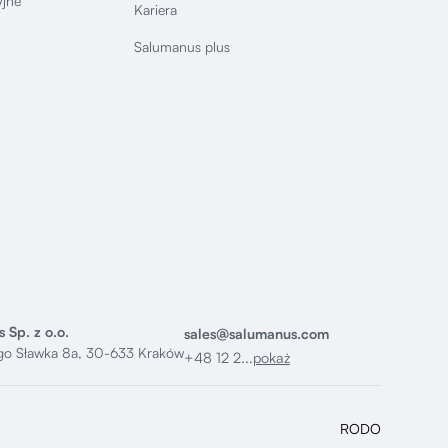
yjne
Kariera
Salumanus plus
 Sp. z o.o.
sales@salumanus.com
ego Sławka 8a, 30-633 Kraków
+48 12 2...
pokaż
RODO