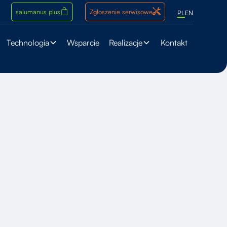
salumanus plus
Zgłoszenie serwisowe
PL
EN
Technologia
Wsparcie
Realizacje
Kontakt