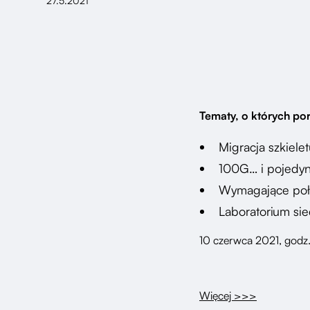
27.5.2021
Tematy, o których po
Migracja szkiel
100G… i pojedyn
Wymagające połą
Laboratorium sie
10 czerwca 2021, godz.
Więcej >>>