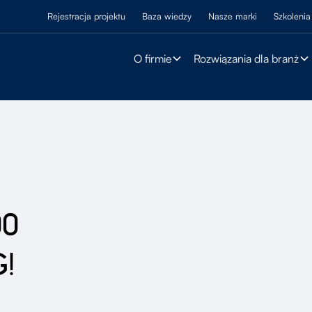
Rejestracja projektu
Baza wiedzy
Nasze marki
Szkolenia
O firmie
Rozwiązania dla branż
00
!