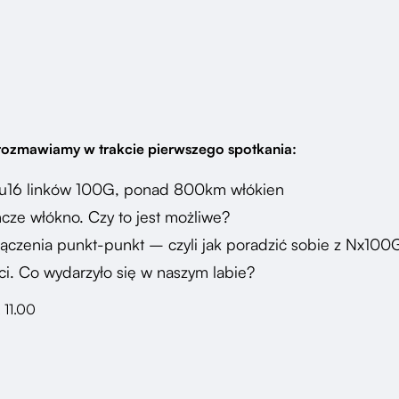
rozmawiamy w trakcie pierwszego spotkania:
etu16 linków 100G, ponad 800km włókien
cze włókno. Czy to jest możliwe?
czenia punkt-punkt – czyli jak poradzić sobie z Nx100
ci. Co wydarzyło się w naszym labie?
 11.00