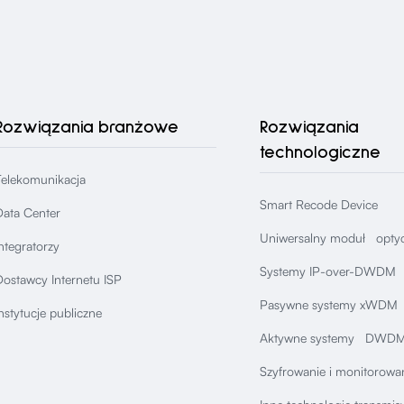
Rozwiązania branżowe
Rozwiązania
technologiczne
Telekomunikacja
Smart Recode Device
Data Center
Uniwersalny moduł opty
ntegratorzy
Systemy IP-over-DWDM
ostawcy Internetu ISP
Pasywne systemy xWDM
nstytucje publiczne
Aktywne systemy DWDM
Szyfrowanie i monitorowan