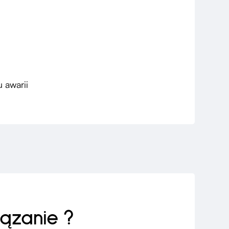
 awarii
ązanie ?