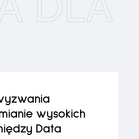
A DLA
 wyzwania
amianie wysokich
między Data