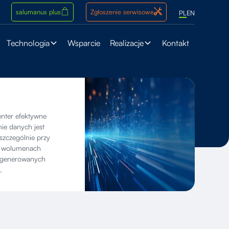
salumanus plus
Zgłoszenie serwisowe
PL
EN
Technologia
Wsparcie
Realizacje
Kontakt
nter efektywne
ie danych jest
szczególnie przy
h wolumenach
i generowanych
.