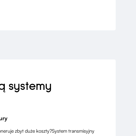
ją systemy
ury
eneruje zbyt duże koszty?System transmisyjny