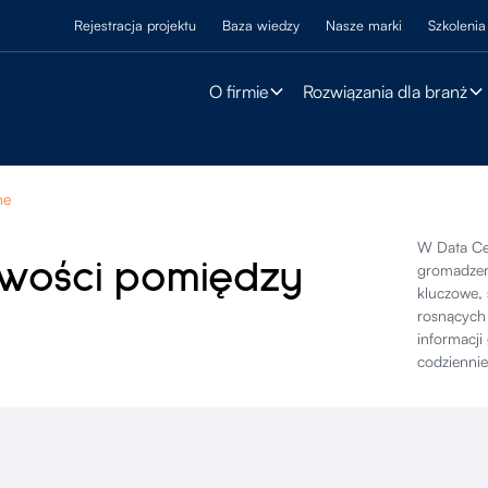
Rejestracja projektu
Baza wiedzy
Nasze marki
Szkolenia
O firmie
Rozwiązania dla branż
ne
W Data Ce
owości pomiędzy
gromadzen
kluczowe, 
rosnącyc
informacj
codziennie