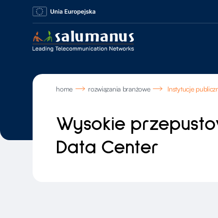
home
rozwiązania branżowe
Instytucje publicz
Wysokie przepust
Data Center