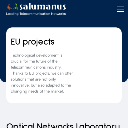
EU projects
Technological development is
crucial for the future of the
telecommunications industry.
Thanks to EU projects, we can offer
solutions that are not only
innovative, but also adapted to the
changing needs of the market.
Optical Networks Laboratory