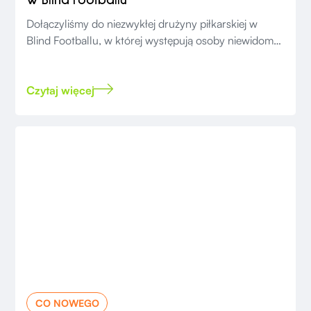
Dołączyliśmy do niezwykłej drużyny piłkarskiej w
Blind Footballu, w której występują osoby niewidome,
od teraz drużyna może liczyć na naszą "pomocną
dłoń".
Czytaj więcej
CO NOWEGO